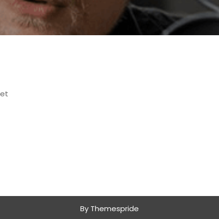
ret
By Themespride