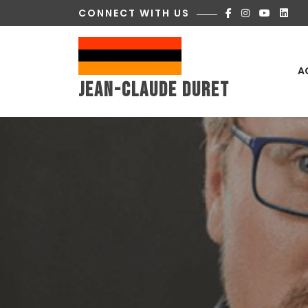
Skip
CONNECT WITH US
to
content
A
Jean-Claude Duret